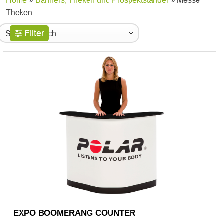
»
» Messe
Home
Banners, Theken und Prospektstander
Theken
Filter
EXPO BOOMERANG COUNTER