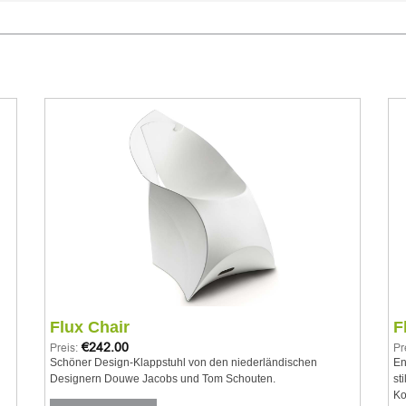
Add to
wishlist
Flux Chair
F
€
242.00
Preis:
Pr
Schöner Design-Klappstuhl von den niederländischen
En
Designern Douwe Jacobs und Tom Schouten.
st
Ko