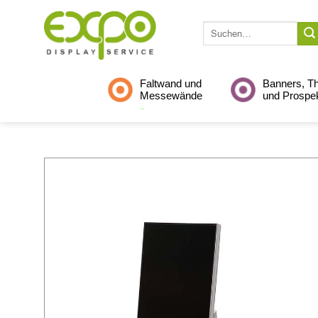
Skip
to
Suche
nach:
content
Faltwand und
Banners, T
Messewände
und Prospe
..
..