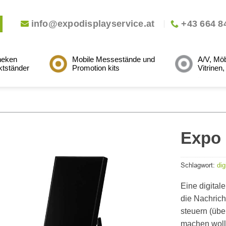
info@expodisplayservice.at
+43 664 8
heken
Mobile Messestände und
A/V, Möb
ktständer
Promotion kits
Vitrinen
..
..
Expo 
Schlagwort:
dig
Eine digital
die Nachrich
steuern (übe
machen wolle