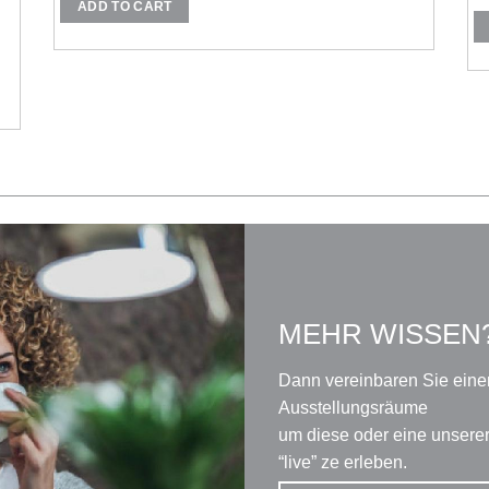
ADD TO CART
Di
Pr
we
m
Va
au
Di
Op
k
au
de
MEHR WISSEN
Pr
ge
w
Dann vereinbaren Sie eine
Ausstellungsräume
um diese oder eine unser
“live” ze erleben.