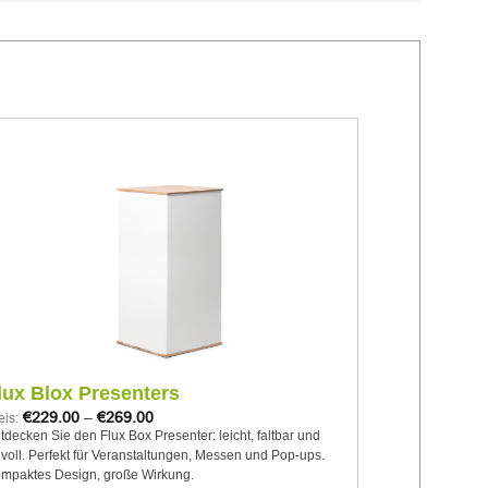
Add to
wishlist
Expo Sea
lux Blox Presenters
€
135.0
€
229.00
–
€
269.00
Preis:
eis:
Expo Seat Cube 
tdecken Sie den Flux Box Presenter: leicht, faltbar und
eigenen Entwur
ilvoll. Perfekt für Veranstaltungen, Messen und Pop-ups.
können.
mpaktes Design, große Wirkung.