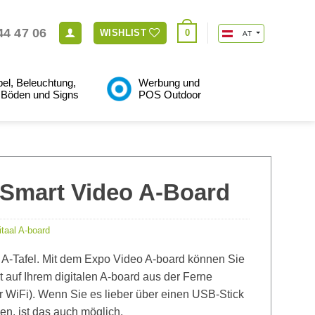
44 47 06
0
WISHLIST
AT
el, Beleuchtung,
Werbung und
, Böden und Signs
POS Outdoor
..
Smart Video A-Board
itaal A-board
e A-Tafel. Mit dem Expo Video A-board können Sie
t auf Ihrem digitalen A-board aus der Ferne
r WiFi). Wenn Sie es lieber über einen USB-Stick
n, ist das auch möglich.