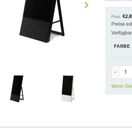
€
2,
Preis:
Preise ex
Verfügbark
FARBE
Expo Sma
Wenn Sie 