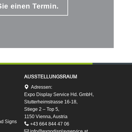
ie einen Termin.
AUSSTELLUNGSRAUM
Adressen:
Expo Display Service Hd. GmbH,
Stutterheimstrasse 16-18,
Stiege 2 – Top 5,
1150 Vienna, Austria
nd Signs
+43 664 844 47 06
info@expodisplayservice.at