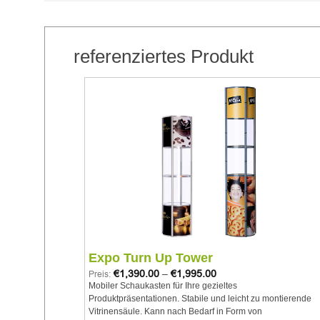
referenziertes Produkt
Add to
Add to
wishlist
wishlist
Expo Turn Up Tower
€
1,390.00
–
€
1,995.00
Preis:
 Inhalte
Mobiler Schaukasten für Ihre gezieltes
. Über WiFi
Produktpräsentationen. Stabile und leicht zu montierende
 in dem Moment,
Vitrinensäule. Kann nach Bedarf in Form von