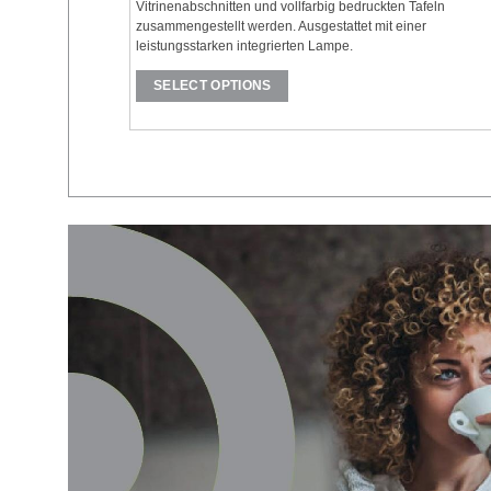
Vitrinenabschnitten und vollfarbig bedruckten Tafeln
zusammengestellt werden. Ausgestattet mit einer
leistungsstarken integrierten Lampe.
SELECT OPTIONS
Dieses
Produkt
weist
mehrere
Varianten
auf.
Die
Optionen
können
auf
der
Produktseite
gewählt
werden