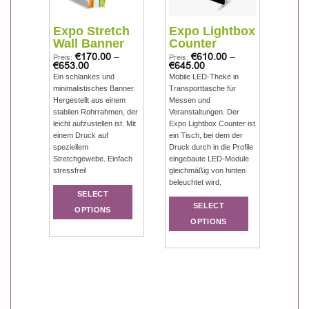
to
to
to
hlist
wishlist
wishlist
Exp
t
Expo Stretch
Expo Lightbox
Boo
Wall Banner
Counter
Cou
€
170.00
–
€
610.00
–
Preis:
Preis:
€
653.00
€
645.00
Preis:
€
1,9
Ein schlankes und
Mobile LED-Theke in
iles
minimalistisches Banner.
Transporttasche für
Ein Tra
uendes
Hergestellt aus einem
Messen und
sich in
stabilen Rohrrahmen, der
Veranstaltungen. Der
verwand
leicht aufzustellen ist. Mit
Expo Lightbox Counter ist
Sie ein
 den
einem Druck auf
ein Tisch, bei dem der
Präsen
n,
speziellem
Druck durch in die Profile
andere 
Stretchgewebe. Einfach
eingebaute LED-Module
Banner)
nd
stressfrei!
gleichmäßig von hinten
können
beleuchtet wird.
SELECT
SELECT
OPTIONS
OPTIONS
Dieses
Diese
Dieses
Produkt
Produ
Produkt
weist
weist
weist
mehrere
mehr
mehrere
Varianten
Varia
Varianten
auf.
auf.