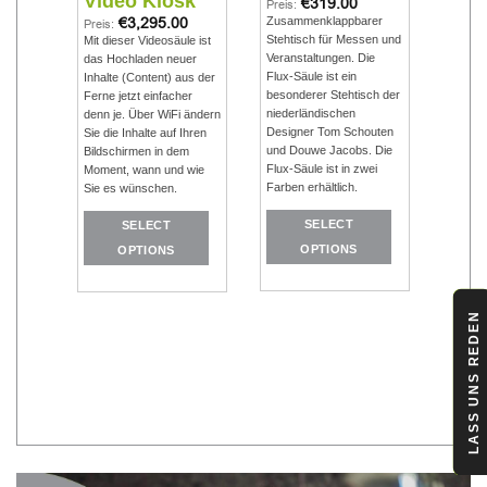
Stan
een
Video Kiosk
€
319.00
Preis:
0
€
3,295.00
Zusammenklappbarer
Preis:
Preis:
Stehtisch für Messen und
Kleiner
, die
Mit dieser Videosäule ist
Veranstaltungen. Die
Monito
der an
das Hochladen neuer
Flux-Säule ist ein
Spezif
n der
Inhalte (Content) aus der
besonderer Stehtisch der
75x75 
Ferne jetzt einfacher
niederländischen
einem 
n den
denn je. Über WiFi ändern
Designer Tom Schouten
Betrac
er WiFi
Sie die Inhalte auf Ihren
und Douwe Jacobs. Die
bis zu 
 Ferne
Bildschirmen in dem
Flux-Säule ist in zwei
Moment, wann und wie
Farben erhältlich.
AD
Sie es wünschen.
SELECT
SELECT
OPTIONS
OPTIONS
Dieses
Dieses
Produkt
Produkt
LASS UNS REDEN
weist
weist
mehrere
mehrere
Varianten
Varianten
auf.
auf.
Die
Die
Optionen
Optionen
können
können
auf
auf