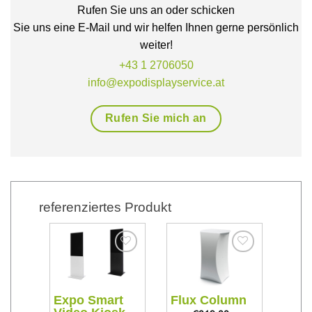
Rufen Sie uns an oder schicken
Sie uns eine E-Mail und wir helfen Ihnen gerne persönlich
weiter!
+43 1 2706050
info@expodisplayservice.at
Rufen Sie mich an
referenziertes Produkt
Add
Add
Add
to
to
to
hlist
wishlist
wishlist
Exp
t
Expo Smart
Flux Column