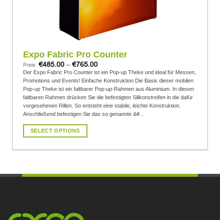
Expo Fabric Pro Counter
€
485.00
–
€
765.00
Preis:
Der Expo Fabric Pro Counter ist ein Pop-up Theke und ideal für Messen,
Promotions und Events! Einfache Konstruktion Die Basis dieser mobilen
Pop-up Theke ist ein faltbarer Pop-up-Rahmen aus Aluminium. In diesen
faltbaren Rahmen drücken Sie die befestigten Silikonstreifen in die dafür
vorgesehenen Rillen. So entsteht eine stabile, leichte Konstruktion.
Anschließend befestigen Sie das so genannte &#…
SELECT OPTIONS
Dieses
Produkt
weist
mehrere
Varianten
auf.
Die
Optionen