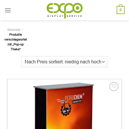
Skip
0
to
content
/
Startseite
Produkte
verschlagwortet
mit „Pop-up
Theke“
Add to
wishlist