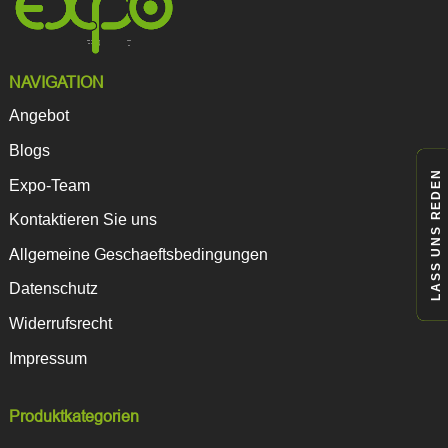
können
auf
der
Produktseite
NAVIGATION
gewählt
werden
Angebot
Blogs
LASS UNS REDEN
Expo-Team
Kontaktieren Sie uns
Allgemeine Geschaeftsbedingungen
Datenschutz
Widerrufsrecht
Impressum
Produktkategorien