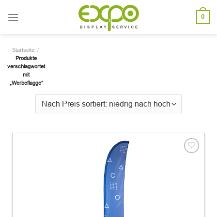
Skip
0
to
content
/
Startseite
Produkte
verschlagwortet
mit
„Werbeflagge“
Add to
wishlist