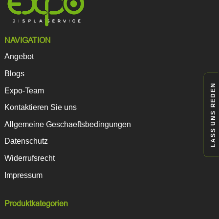
können
auf
der
Produktseite
NAVIGATION
gewählt
werden
Angebot
Blogs
LASS UNS REDEN
Expo-Team
Kontaktieren Sie uns
Allgemeine Geschaeftsbedingungen
Datenschutz
Widerrufsrecht
Impressum
Produktkategorien