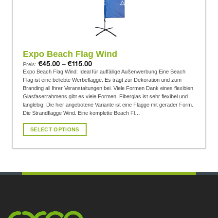
Expo Beach Flag Wind
€
45.00
–
€
115.00
Preis:
Expo Beach Flag Wind: Ideal für auffällige Außenwerbung Eine Beach
Flag ist eine beliebte Werbeflagge. Es trägt zur Dekoration und zum
Branding all Ihrer Veranstaltungen bei. Viele Formen Dank eines flexiblen
Glasfaserrahmens gibt es viele Formen. Fiberglas ist sehr flexibel und
langlebig. Die hier angebotene Variante ist eine Flagge mit gerader Form.
Die Strandflagge Wind. Eine komplette Beach Fl…
SELECT OPTIONS
Dieses
Produkt
weist
mehrere
Varianten
auf.
Die
Optionen