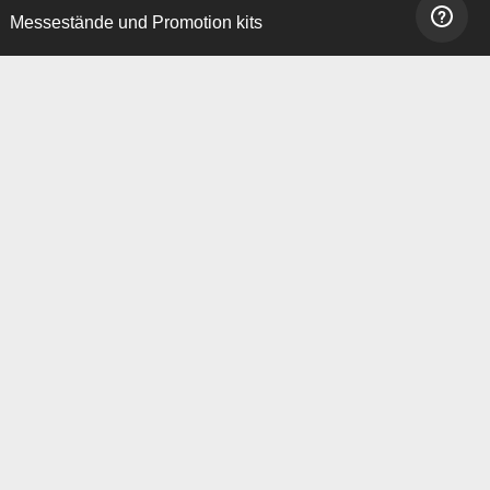
Messestände und Promotion kits
Möbel, Beleuchtung, Vitrinen, Böden und Signs
Werbung und POS Outdoor
Ausstellungsraum
Adressen:
Expo Display Service Hd. GmbH,
Stutterheimstrasse 16-18,
Stiege 2 – Top 5,
1150 Vienna, Austria
+43 664 844 47 06
info@expodisplayservice.at
EINFACH UND SICHER BEZAHLEN