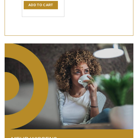
können
ADD TO CART
auf
der
Produktseite
gewählt
werden