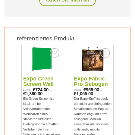
referenziertes Produkt
Add to
Add to
Add to
wishlist
wishlist
wishlist
o Green
Expo Fabric
Expo Fabric
een Wall
Pro
Pro Gebogen
€
724.00
–
€
460.00
–
€
955.00
–
Preis:
Preis:
0.00
€
1,355.00
€
1,055.00
en Screen ist
Sehr elegante
Der Expo-Stoff ist dank
um bei
Ausstellungswand mit
der leicht anzubringenden
rufen oder
speziellem Stretch-Stoff.
Metallleisten am Pop-up-
ren einen
Dank der leicht
Rahmen eng und straff
en virtuellen
anzubringenden
anliegend. Modular
rund zu schaffen.
Metallleisten am Pop-up-
einsetzbar als Teil eines
en Sie Ihrem
Rahmen. Modular
vollständig mobilen
espräch mit einem
verwendbar.
Messestandes.