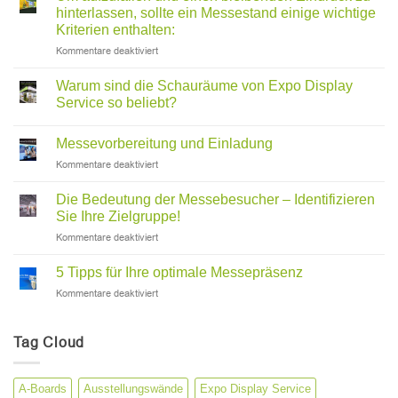
hinterlassen, sollte ein Messestand einige wichtige
Kriterien enthalten:
für
Kommentare deaktiviert
Um
aufzufallen
Warum sind die Schauräume von Expo Display
und
Service so beliebt?
einen
bleibenden
Eindruck
Messevorbereitung und Einladung
zu
für
Kommentare deaktiviert
hinterlassen,
Messevorbereitung
sollte
und
Die Bedeutung der Messebesucher – Identifizieren
ein
Einladung
Sie Ihre Zielgruppe!
Messestand
einige
für
Kommentare deaktiviert
wichtige
Die
Kriterien
Bedeutung
5 Tipps für Ihre optimale Messepräsenz
enthalten:
der
für
Kommentare deaktiviert
Messebesucher
5
–
Tipps
Identifizieren
für
Tag Cloud
Sie
Ihre
Ihre
optimale
Zielgruppe!
Messepräsenz
A-Boards
Ausstellungswände
Expo Display Service