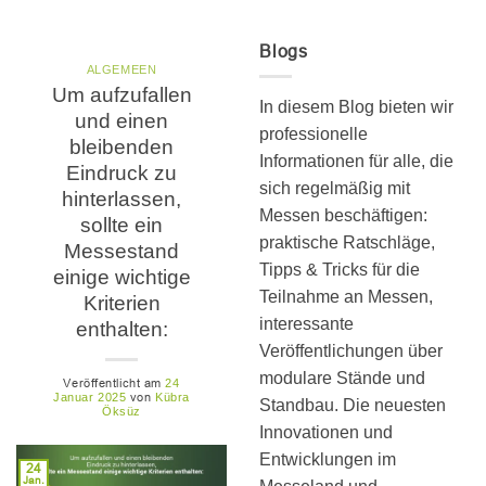
Blogs
ALGEMEEN
Um aufzufallen
In diesem Blog bieten wir
und einen
professionelle
bleibenden
Informationen für alle, die
Eindruck zu
sich regelmäßig mit
hinterlassen,
Messen beschäftigen:
sollte ein
praktische Ratschläge,
Messestand
Tipps & Tricks für die
einige wichtige
Teilnahme an Messen,
Kriterien
interessante
enthalten:
Veröffentlichungen über
modulare Stände und
Veröffentlicht am
24
von
Januar 2025
Kübra
Standbau. Die neuesten
Öksüz
Innovationen und
Entwicklungen im
24
Jan.