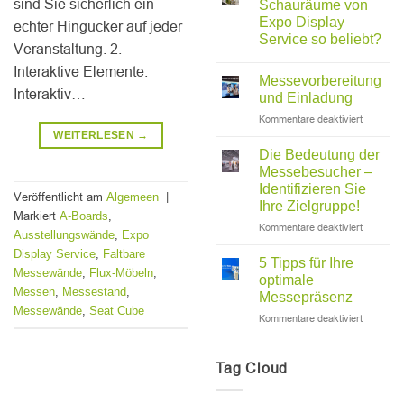
sind Sie sicherlich ein
Schauräume von
einen
Expo Display
echter Hingucker auf jeder
bleibende
Service so beliebt?
Eindruck
Veranstaltung. 2.
zu
Interaktive Elemente:
hinterlas
Messevorbereitung
sollte
Interaktiv…
und Einladung
ein
für
Kommentare deaktiviert
Messest
Messevor
WEITERLESEN
→
einige
und
wichtige
Die Bedeutung der
Einladung
Kriterien
Messebesucher –
enthalten:
Identifizieren Sie
Veröffentlicht am
|
Algemeen
Ihre Zielgruppe!
Markiert
,
A-Boards
für
Kommentare deaktiviert
,
Ausstellungswände
Expo
Die
,
Display Service
Faltbare
Bedeutun
5 Tipps für Ihre
,
,
Messewände
Flux-Möbeln
der
optimale
Messebe
,
,
Messen
Messestand
Messepräsenz
–
,
Messewände
Seat Cube
für
Kommentare deaktiviert
Identifizi
5
Sie
Tipps
Ihre
für
Zielgrupp
Tag Cloud
Ihre
optimale