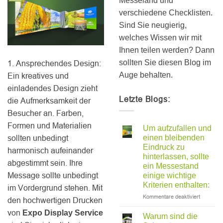
Messeland und
verschiedene Checklisten.
Sind Sie neugierig,
welches Wissen wir mit
Ihnen teilen werden? Dann
sollten Sie diesen Blog im
1. Ansprechendes Design:
Auge behalten.
Ein kreatives und
einladendes Design zieht
Letzte Blogs:
die Aufmerksamkeit der
Besucher an. Farben,
Formen und Materialien
Um aufzufallen und
sollten unbedingt
einen bleibenden
Eindruck zu
harmonisch aufeinander
hinterlassen, sollte
abgestimmt sein. Ihre
ein Messestand
Message sollte unbedingt
einige wichtige
Kriterien enthalten:
im Vordergrund stehen. Mit
für
Kommentare deaktiviert
den hochwertigen Drucken
Um
von
Expo Display Service
aufzufall
Warum sind die
und